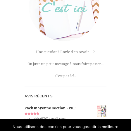
Une question? Envie d’en savoir + ?
Ou juste un petit message à nous faire passer...
C'est par ici..
AVIS RÉCENTS
Pack moyenne section - PDF
Note
5
par mbha62@gmail.com
sur 5
Nous utilisons des cookies pour vous garantir la meilleure