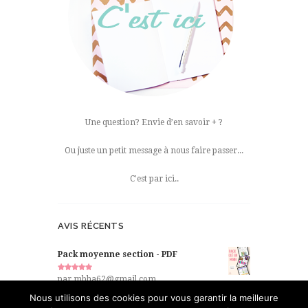
Une question? Envie d’en savoir + ?
Ou juste un petit message à nous faire passer...
C'est par ici..
AVIS RÉCENTS
Pack moyenne section - PDF
Note
5
par mbha62@gmail.com
sur 5
Nous utilisons des cookies pour vous garantir la meilleure