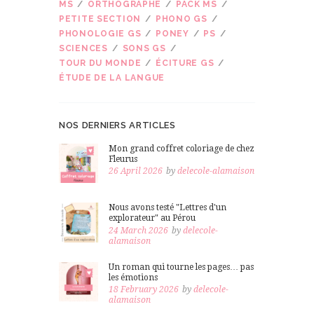
MS
ORTHOGRAPHE
PACK MS
PETITE SECTION
PHONO GS
PHONOLOGIE GS
PONEY
PS
SCIENCES
SONS GS
TOUR DU MONDE
ÉCITURE GS
ÉTUDE DE LA LANGUE
NOS DERNIERS ARTICLES
Mon grand coffret coloriage de chez
Fleurus
26 April 2026
by
delecole-alamaison
Nous avons testé "Lettres d'un
explorateur" au Pérou
24 March 2026
by
delecole-
alamaison
Un roman qui tourne les pages… pas
les émotions
18 February 2026
by
delecole-
alamaison