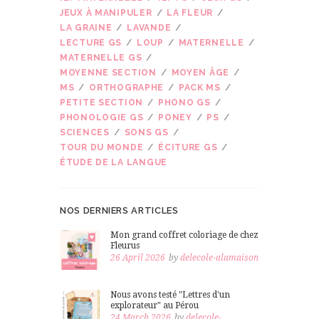
JEUX À MANIPULER
LA FLEUR
LA GRAINE
LAVANDE
LECTURE GS
LOUP
MATERNELLE
MATERNELLE GS
MOYENNE SECTION
MOYEN ÂGE
MS
ORTHOGRAPHE
PACK MS
PETITE SECTION
PHONO GS
PHONOLOGIE GS
PONEY
PS
SCIENCES
SONS GS
TOUR DU MONDE
ÉCITURE GS
ÉTUDE DE LA LANGUE
NOS DERNIERS ARTICLES
Mon grand coffret coloriage de chez
Fleurus
26 April 2026
by
delecole-alamaison
Nous avons testé "Lettres d'un
explorateur" au Pérou
24 March 2026
by
delecole-