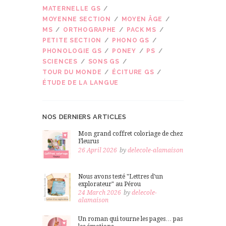
MATERNELLE GS
MOYENNE SECTION
MOYEN ÂGE
MS
ORTHOGRAPHE
PACK MS
PETITE SECTION
PHONO GS
PHONOLOGIE GS
PONEY
PS
SCIENCES
SONS GS
TOUR DU MONDE
ÉCITURE GS
ÉTUDE DE LA LANGUE
NOS DERNIERS ARTICLES
Mon grand coffret coloriage de chez
Fleurus
26 April 2026
by
delecole-alamaison
Nous avons testé "Lettres d'un
explorateur" au Pérou
24 March 2026
by
delecole-
alamaison
Un roman qui tourne les pages… pas