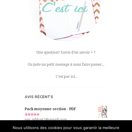
Une question? Envie d’en savoir + ?
Ou juste un petit message à nous faire passer...
C'est par ici..
AVIS RÉCENTS
Pack moyenne section - PDF
Note
5
par mbha62@gmail.com
sur 5
Nous utilisons des cookies pour vous garantir la meilleure