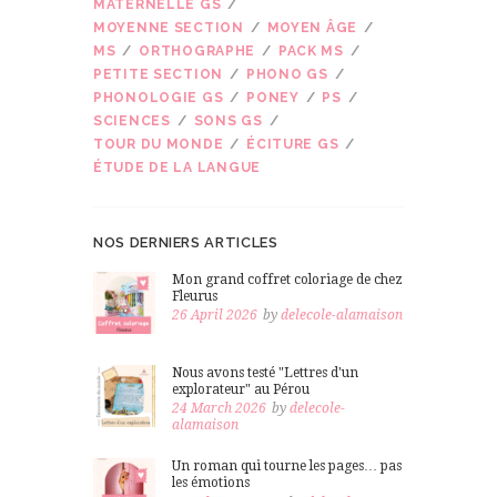
MATERNELLE GS
MOYENNE SECTION
MOYEN ÂGE
MS
ORTHOGRAPHE
PACK MS
PETITE SECTION
PHONO GS
PHONOLOGIE GS
PONEY
PS
SCIENCES
SONS GS
TOUR DU MONDE
ÉCITURE GS
ÉTUDE DE LA LANGUE
NOS DERNIERS ARTICLES
Mon grand coffret coloriage de chez
Fleurus
26 April 2026
by
delecole-alamaison
Nous avons testé "Lettres d'un
explorateur" au Pérou
24 March 2026
by
delecole-
alamaison
Un roman qui tourne les pages… pas
les émotions