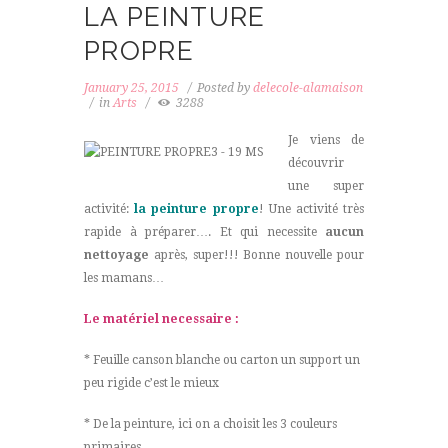
LA PEINTURE
PROPRE
January 25, 2015
Posted by
delecole-alamaison
in
Arts
3288
Je viens de
découvrir
une super
activité:
la peinture propre
! Une activité très
rapide à préparer…. Et qui necessite
aucun
nettoyage
après, super!!! Bonne nouvelle pour
les mamans…
Le matériel necessaire :
* Feuille canson blanche ou carton un support un
peu rigide c’est le mieux
* De la peinture, ici on a choisit les 3 couleurs
primaires