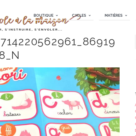
BOUTIQUE
CYCLES
MATIÈRES
714220562961_86919
88_N