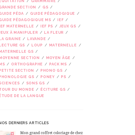
EQUITATION
GRAMMAIRE
Next item
GRANDE SECTION
GS
...
GUIDE PÉDA
GUIDE PÉDAGOGIQUE
GUIDE PÉDAGOGIQUE MS
IEF
IEF MATERNELLE
IEF PS
JEUX GS
JEUX À MANIPULER
LA FLEUR
LA GRAINE
LAVANDE
LECTURE GS
LOUP
MATERNELLE
MATERNELLE GS
MOYENNE SECTION
MOYEN ÂGE
MS
ORTHOGRAPHE
PACK MS
PETITE SECTION
PHONO GS
PHONOLOGIE GS
PONEY
PS
SCIENCES
SONS GS
TOUR DU MONDE
ÉCITURE GS
ÉTUDE DE LA LANGUE
NOS DERNIERS ARTICLES
Mon grand coffret coloriage de chez