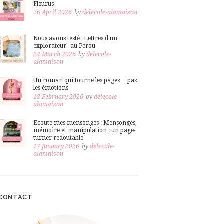
Fleurus
26 April 2026
by
delecole-alamaison
Nous avons testé "Lettres d'un
explorateur" au Pérou
24 March 2026
by
delecole-
alamaison
Un roman qui tourne les pages… pas
les émotions
18 February 2026
by
delecole-
alamaison
Ecoute mes mensonges : Mensonges,
mémoire et manipulation : un page-
turner redoutable
17 January 2026
by
delecole-
alamaison
CONTACT