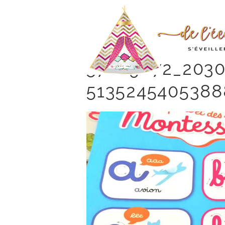
57029072_2030
513524540538