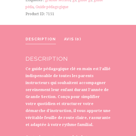
Grande
péda
,
Guide pédagogique
section
Product ID:
7151
DESCRIPTION
AVIS (0)
DESCRIPTION
Ce guide pédagogique
clé en main
est l’allié
indispensable de toutes les parents
instructeurs qui souhaitent accompagner
sereinement leur enfant durant l’année de
Grande Section. Conçu pour
simplifier
votre quotidien et structurer votre
démarche d’instruction, il vous apporte une
véritable feuille de route claire, rassurante
et adaptée à votre rythme familial.