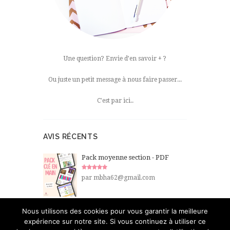
Une question? Envie d’en savoir + ?
Ou juste un petit message à nous faire passer...
C'est par ici..
AVIS RÉCENTS
Pack moyenne section - PDF
Note
5
par mbha62@gmail.com
sur 5
Nous utilisons des cookies pour vous garantir la meilleure
expérience sur notre site. Si vous continuez à utiliser ce
De L'école à la maison © 2016 Tous droits réservés -