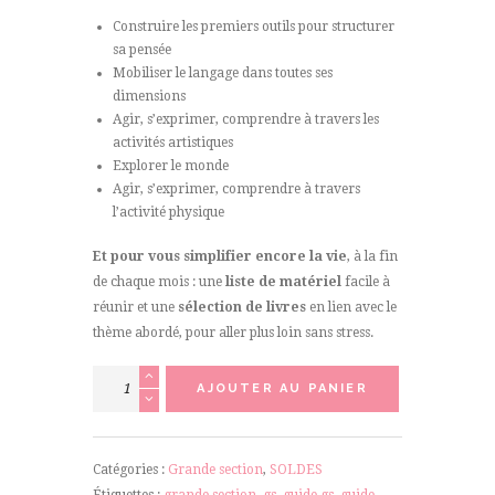
Construire les premiers outils pour structurer
sa pensée
Mobiliser le langage dans toutes ses
dimensions
Agir, s’exprimer, comprendre à travers les
activités artistiques
Explorer le monde
Agir, s’exprimer, comprendre à travers
l’activité physique
Et pour vous simplifier encore la vie
, à la fin
de chaque mois : une
liste de matériel
facile à
réunir et une
sélection de livres
en lien avec le
thème abordé, pour aller plus loin sans stress.
quantité
AJOUTER AU PANIER
de
Guide
pédagogique
Catégories :
Grande section
,
SOLDES
-
Étiquettes :
grande section
,
gs
,
guide gs
,
guide