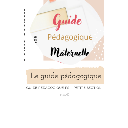
GUIDE PÉDAGOGIQUE PS – PETITE SECTION
35,00
€
VIEW
AJOUTER AU
PANIER
AJOUTER AU PANIER