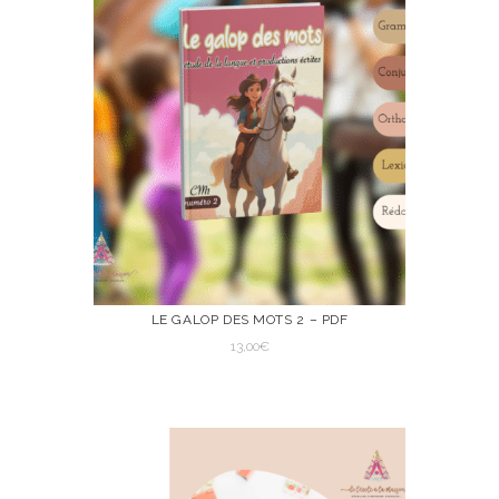
LE GALOP DES MOTS 2 – PDF
13,00
€
VIEW
AJOUTER AU
PANIER
AJOUTER AU PANIER