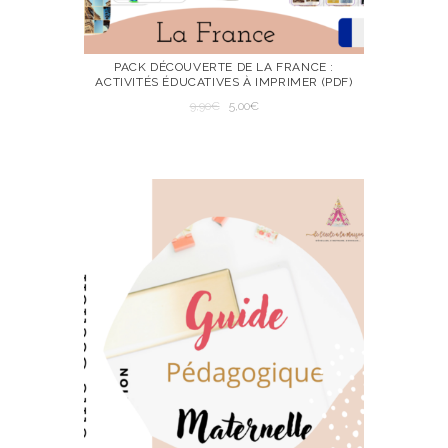
PACK DÉCOUVERTE DE LA FRANCE :
ACTIVITÉS ÉDUCATIVES À IMPRIMER (PDF)
VIEW
AJOUTER AU
Le
Le
9,90
€
5,00
€
PANIER
prix
prix
AJOUTER AU PANIER
initial
actuel
était :
est :
9,90€.
5,00€.