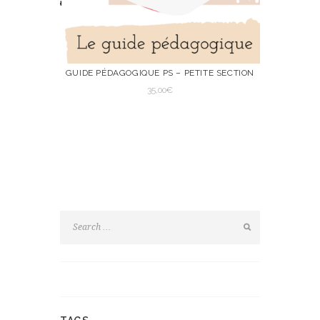
GUIDE PÉDAGOGIQUE PS – PETITE SECTION
35,00
€
VIEW
AJOUTER AU
PANIER
AJOUTER AU PANIER