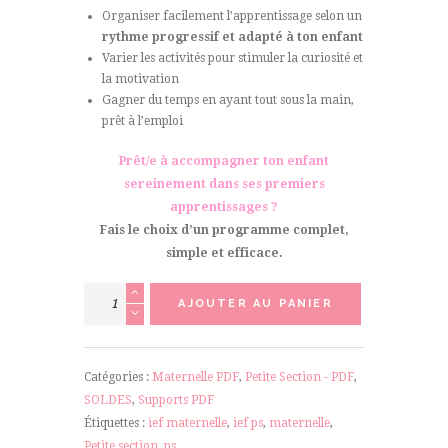
Organiser facilement l’apprentissage selon un
rythme progressif et adapté à ton enfant
Varier les activités pour stimuler la curiosité et
la motivation
Gagner du temps en ayant tout sous la main,
prêt à l’emploi
Prêt/e à accompagner ton enfant
sereinement dans ses premiers
apprentissages ?
Fais le choix d’un programme complet,
simple et efficace.
quantité
AJOUTER AU PANIER
de
Pack
petite
Catégories :
Maternelle PDF
,
Petite Section - PDF
,
section
SOLDES
,
Supports PDF
PDF
Étiquettes :
ief maternelle
,
ief ps
,
maternelle
,
Petite section
,
ps