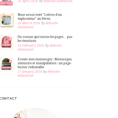
26 April 2026
by
delecole-alamaison
Nous avons testé "Lettres d'un
explorateur" au Pérou
24 March 2026
by
delecole-
alamaison
Un roman qui tourne les pages… pas
les émotions
18 February 2026
by
delecole-
alamaison
Ecoute mes mensonges : Mensonges,
mémoire et manipulation : un page-
turner redoutable
17 January 2026
by
delecole-
alamaison
CONTACT