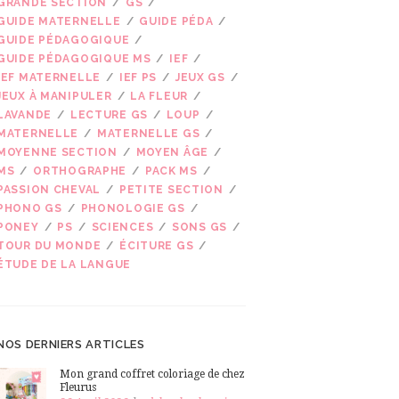
GRANDE SECTION
GS
GUIDE MATERNELLE
GUIDE PÉDA
GUIDE PÉDAGOGIQUE
GUIDE PÉDAGOGIQUE MS
IEF
IEF MATERNELLE
IEF PS
JEUX GS
JEUX À MANIPULER
LA FLEUR
LAVANDE
LECTURE GS
LOUP
MATERNELLE
MATERNELLE GS
MOYENNE SECTION
MOYEN ÂGE
MS
ORTHOGRAPHE
PACK MS
PASSION CHEVAL
PETITE SECTION
PHONO GS
PHONOLOGIE GS
PONEY
PS
SCIENCES
SONS GS
TOUR DU MONDE
ÉCITURE GS
ÉTUDE DE LA LANGUE
NOS DERNIERS ARTICLES
Mon grand coffret coloriage de chez
Fleurus