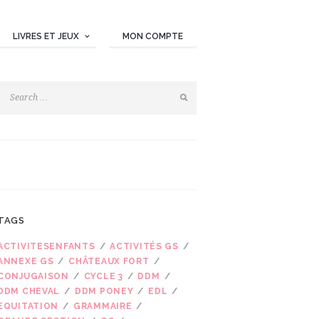
LIVRES ET JEUX
MON COMPTE
TAGS
ACTIVITESENFANTS
ACTIVITÉS GS
ANNEXE GS
CHÂTEAUX FORT
CONJUGAISON
CYCLE 3
DDM
DDM CHEVAL
DDM PONEY
EDL
Next item
EQUITATION
GRAMMAIRE
lecture