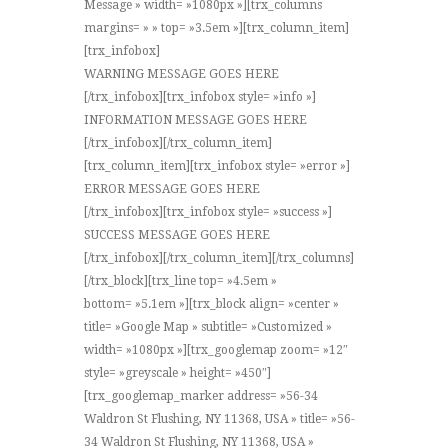
Message » width= »1080px »][trx_columns
margins= » » top= »3.5em »][trx_column_item]
[trx_infobox]
WARNING MESSAGE GOES HERE
[/trx_infobox][trx_infobox style= »info »]
INFORMATION MESSAGE GOES HERE
[/trx_infobox][/trx_column_item]
[trx_column_item][trx_infobox style= »error »]
ERROR MESSAGE GOES HERE
[/trx_infobox][trx_infobox style= »success »]
SUCCESS MESSAGE GOES HERE
[/trx_infobox][/trx_column_item][/trx_columns]
[/trx_block][trx_line top= »4.5em »
bottom= »5.1em »][trx_block align= »center »
title= »Google Map » subtitle= »Customized »
width= »1080px »][trx_googlemap zoom= »12″
style= »greyscale » height= »450″]
[trx_googlemap_marker address= »56-34
Waldron St Flushing, NY 11368, USA » title= »56-
34 Waldron St Flushing, NY 11368, USA »