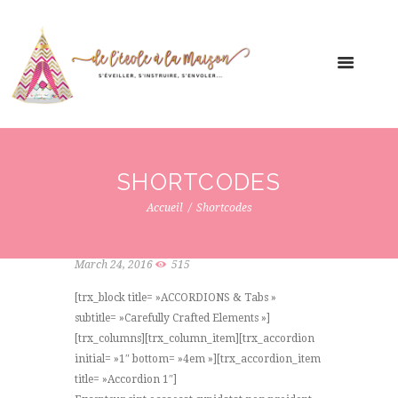
SHORTCODES
Accueil
Shortcodes
March 24, 2016
515
[trx_block title= »ACCORDIONS & Tabs »
subtitle= »Carefully Crafted Elements »]
[trx_columns][trx_column_item][trx_accordion
initial= »1″ bottom= »4em »][trx_accordion_item
title= »Accordion 1″]