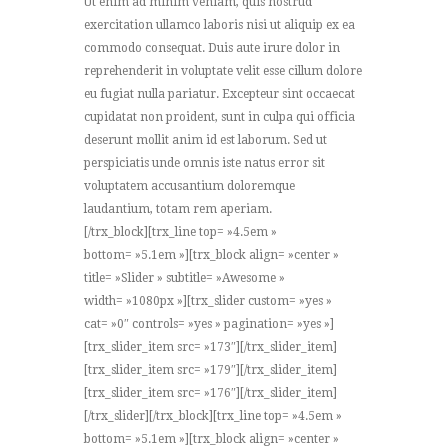
Ut enim ad minim veniam, quis nostrud
exercitation ullamco laboris nisi ut aliquip ex ea
commodo consequat. Duis aute irure dolor in
reprehenderit in voluptate velit esse cillum dolore
eu fugiat nulla pariatur. Excepteur sint occaecat
cupidatat non proident, sunt in culpa qui officia
deserunt mollit anim id est laborum. Sed ut
perspiciatis unde omnis iste natus error sit
voluptatem accusantium doloremque
laudantium, totam rem aperiam.
[/trx_block][trx_line top= »4.5em »
bottom= »5.1em »][trx_block align= »center »
title= »Slider » subtitle= »Awesome »
width= »1080px »][trx_slider custom= »yes »
cat= »0″ controls= »yes » pagination= »yes »]
[trx_slider_item src= »173″][/trx_slider_item]
[trx_slider_item src= »179″][/trx_slider_item]
[trx_slider_item src= »176″][/trx_slider_item]
[/trx_slider][/trx_block][trx_line top= »4.5em »
bottom= »5.1em »][trx_block align= »center »