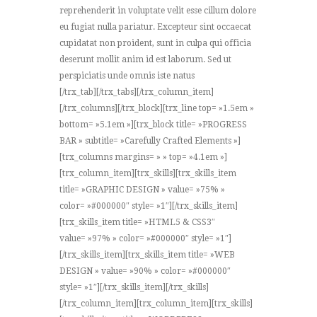
reprehenderit in voluptate velit esse cillum dolore
eu fugiat nulla pariatur. Excepteur sint occaecat
cupidatat non proident, sunt in culpa qui officia
deserunt mollit anim id est laborum. Sed ut
perspiciatis unde omnis iste natus
[/trx_tab][/trx_tabs][/trx_column_item]
[/trx_columns][/trx_block][trx_line top= »1.5em »
bottom= »5.1em »][trx_block title= »PROGRESS
BAR » subtitle= »Carefully Crafted Elements »]
[trx_columns margins= » » top= »4.1em »]
[trx_column_item][trx_skills][trx_skills_item
title= »GRAPHIC DESIGN » value= »75% »
color= »#000000″ style= »1″][/trx_skills_item]
[trx_skills_item title= »HTML5 & CSS3″
value= »97% » color= »#000000″ style= »1″]
[/trx_skills_item][trx_skills_item title= »WEB
DESIGN » value= »90% » color= »#000000″
style= »1″][/trx_skills_item][/trx_skills]
[/trx_column_item][trx_column_item][trx_skills]