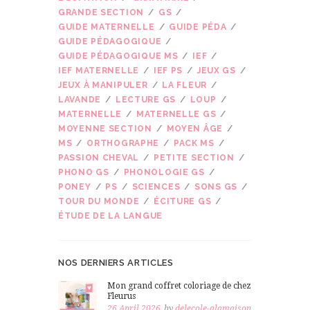
GRANDE SECTION
GS
GUIDE MATERNELLE
GUIDE PÉDA
GUIDE PÉDAGOGIQUE
GUIDE PÉDAGOGIQUE MS
IEF
IEF MATERNELLE
IEF PS
JEUX GS
JEUX À MANIPULER
LA FLEUR
LAVANDE
LECTURE GS
LOUP
MATERNELLE
MATERNELLE GS
MOYENNE SECTION
MOYEN ÂGE
MS
ORTHOGRAPHE
PACK MS
PASSION CHEVAL
PETITE SECTION
PHONO GS
PHONOLOGIE GS
PONEY
PS
SCIENCES
SONS GS
TOUR DU MONDE
ÉCITURE GS
ÉTUDE DE LA LANGUE
NOS DERNIERS ARTICLES
Mon grand coffret coloriage de chez
Fleurus
26 April 2026
by
delecole-alamaison