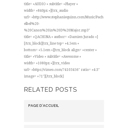
title= »AUDIO » subtitle= »Player »
width= »840px »][trx_audio
url= »http://www.stephaniequinn.com/Music/Pach
elbel%20-
%20Canon%20in%20D%20Major.mp3″
title= »QACHINA » author= »Damien Jurado »]
[/trx_block][trx_line top= »4.5em »
bottom= »5.1em »][trx_block align= »center »
title= »Video » subtitle= »Awesome »
width= »1080px »][trx_video
url= »https://vimeo.com/74103456″ ratio= »4:3″
image= »71″][/trx_block]
RELATED POSTS
PAGE D’ACCUEIL