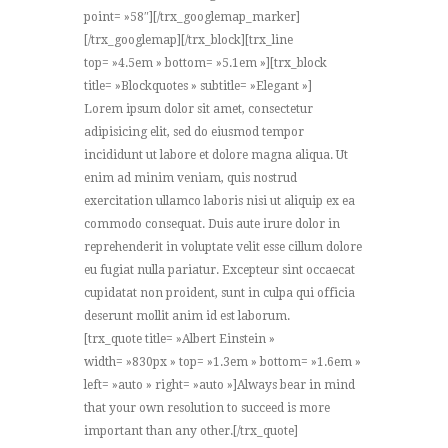
point= »58″][/trx_googlemap_marker]
[/trx_googlemap][/trx_block][trx_line
top= »4.5em » bottom= »5.1em »][trx_block
title= »Blockquotes » subtitle= »Elegant »]
Lorem ipsum dolor sit amet, consectetur
adipisicing elit, sed do eiusmod tempor
incididunt ut labore et dolore magna aliqua. Ut
enim ad minim veniam, quis nostrud
exercitation ullamco laboris nisi ut aliquip ex ea
commodo consequat. Duis aute irure dolor in
reprehenderit in voluptate velit esse cillum dolore
eu fugiat nulla pariatur. Excepteur sint occaecat
cupidatat non proident, sunt in culpa qui officia
deserunt mollit anim id est laborum.
[trx_quote title= »Albert Einstein »
width= »830px » top= »1.3em » bottom= »1.6em »
left= »auto » right= »auto »]Always bear in mind
that your own resolution to succeed is more
important than any other.[/trx_quote]