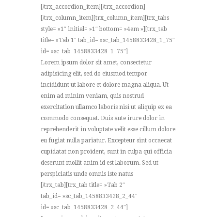
[/trx_accordion_item][/trx_accordion]
[/trx_column_item][trx_column_item][trx_tabs
style= »1″ initial= »1″ bottom= »4em »][trx_tab
title= »Tab 1″ tab_id= »sc_tab_1458833428_1_75″
id= »sc_tab_1458833428_1_75″]
Lorem ipsum dolor sit amet, consectetur
adipisicing elit, sed do eiusmod tempor
incididunt ut labore et dolore magna aliqua. Ut
enim ad minim veniam, quis nostrud
exercitation ullamco laboris nisi ut aliquip ex ea
commodo consequat. Duis aute irure dolor in
reprehenderit in voluptate velit esse cillum dolore
eu fugiat nulla pariatur. Excepteur sint occaecat
cupidatat non proident, sunt in culpa qui officia
deserunt mollit anim id est laborum. Sed ut
perspiciatis unde omnis iste natus
[/trx_tab][trx_tab title= »Tab 2″
tab_id= »sc_tab_1458833428_2_44″
id= »sc_tab_1458833428_2_44″]