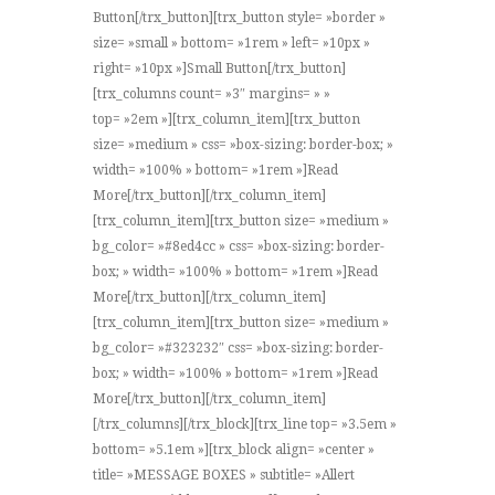
Button[/trx_button][trx_button style= »border »
size= »small » bottom= »1rem » left= »10px »
right= »10px »]Small Button[/trx_button]
[trx_columns count= »3″ margins= » »
top= »2em »][trx_column_item][trx_button
size= »medium » css= »box-sizing: border-box; »
width= »100% » bottom= »1rem »]Read
More[/trx_button][/trx_column_item]
[trx_column_item][trx_button size= »medium »
bg_color= »#8ed4cc » css= »box-sizing: border-
box; » width= »100% » bottom= »1rem »]Read
More[/trx_button][/trx_column_item]
[trx_column_item][trx_button size= »medium »
bg_color= »#323232″ css= »box-sizing: border-
box; » width= »100% » bottom= »1rem »]Read
More[/trx_button][/trx_column_item]
[/trx_columns][/trx_block][trx_line top= »3.5em »
bottom= »5.1em »][trx_block align= »center »
title= »MESSAGE BOXES » subtitle= »Allert