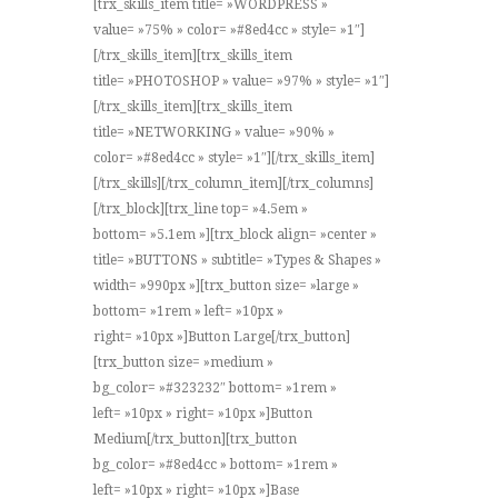
[trx_skills_item title= »WORDPRESS »
value= »75% » color= »#8ed4cc » style= »1″]
[/trx_skills_item][trx_skills_item
title= »PHOTOSHOP » value= »97% » style= »1″]
[/trx_skills_item][trx_skills_item
title= »NETWORKING » value= »90% »
color= »#8ed4cc » style= »1″][/trx_skills_item]
[/trx_skills][/trx_column_item][/trx_columns]
[/trx_block][trx_line top= »4.5em »
bottom= »5.1em »][trx_block align= »center »
title= »BUTTONS » subtitle= »Types & Shapes »
width= »990px »][trx_button size= »large »
bottom= »1rem » left= »10px »
right= »10px »]Button Large[/trx_button]
[trx_button size= »medium »
bg_color= »#323232″ bottom= »1rem »
left= »10px » right= »10px »]Button
Medium[/trx_button][trx_button
bg_color= »#8ed4cc » bottom= »1rem »
left= »10px » right= »10px »]Base