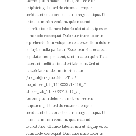
Lorem ipsum dolor sit amet, consectetur
adipisicing elit, sed do eiusmod tempor
incididunt ut labore et dolore magna aliqua. Ut
enim ad minim veniam, quis nostrud
exercitation ullamco laboris nisi ut aliquip ex ea
commodo consequat. Duis aute irure dolor in
reprehenderit in voluptate velit esse cillum dolore
eu fugiat nulla pariatur. Excepteur sint occaecat
cupidatat non proident, sunt in culpa qui officia
deserunt mollit anim id est laborum. Sed ut
perspiciatis unde omnis iste natus
[/trx_tab][trx_tab title= »Tab 3″
tab_id= »sc_tab_1458833718516_7″
id= »sc_tab_1458833718516_7″]
Lorem ipsum dolor sit amet, consectetur
adipisicing elit, sed do eiusmod tempor
incididunt ut labore et dolore magna aliqua. Ut
enim ad minim veniam, quis nostrud
exercitation ullamco laboris nisi ut aliquip ex ea
commodo consequat. Duis aute irure dolor in