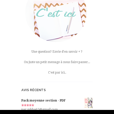
Une question? Envie d’en savoir + ?
Ou juste un petit message à nous faire passer...
C'est par ici..
AVIS RÉCENTS
Pack moyenne section - PDF
Note
5
par mbha62@gmail.com
sur 5